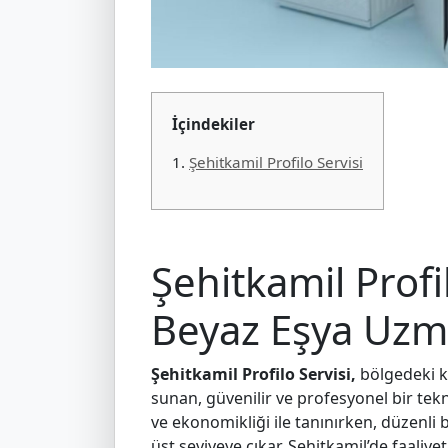
İçindekiler
1.
Şehitkamil Profilo Servisi
Şehitkamil Profil
Beyaz Eşya Uzm
Şehitkamil Profilo Servisi,
bölgedeki ku
sunan, güvenilir ve profesyonel bir tekn
ve ekonomikliği ile tanınırken, düzenli
üst seviyeye çıkar. Şehitkamil’de faaliye