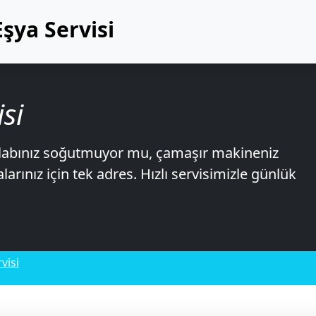
şya Servisi
si
olabınız soğutmuyor mu, çamaşır makineniz
arınız için tek adres. Hızlı servisimizle günlük
visi