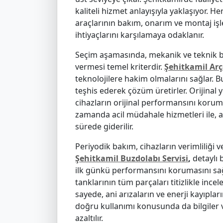
kaliteli hizmet anlayışıyla yaklaşıyor. H
araçlarının bakım, onarım ve montaj iş
ihtiyaçlarını karşılamaya odaklanır.
Seçim aşamasında, mekanik ve teknik bil
vermesi temel kriterdir.
Şehitkamil Arçe
teknolojilere hakim olmalarını sağlar. B
teşhis ederek çözüm üretirler. Orijinal
cihazların orijinal performansını koru
zamanda acil müdahale hizmetleri ile, 
sürede giderilir.
Periyodik bakım, cihazların verimliliği v
Şehitkamil Buzdolabı Servisi
,
detaylı 
ilk günkü performansını korumasını sağl
tanklarının tüm parçaları titizlikle incel
sayede, ani arızaların ve enerji kayıpları
doğru kullanımı konusunda da bilgiler ve
azaltılır.