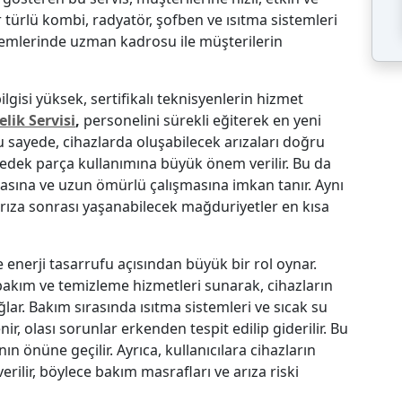
er türlü kombi, radyatör, şofben ve ısıtma sistemleri
lemlerinde uzman kadrosu ile müşterilerin
gisi yüksek, sertifikalı teknisyenlerin hizmet
lik Servisi
,
personelini sürekli eğiterek en yeni
u sayede, cihazlarda oluşabilecek arızaları doğru
 yedek parça kullanımına büyük önem verilir. Bu da
masına ve uzun ömürlü çalışmasına imkan tanır. Aynı
arıza sonrası yaşanabilecek mağduriyetler en kısa
e enerji tasarrufu açısından büyük bir rol oynar.
bakım ve temizleme hizmetleri sunarak, cihazların
ar. Bakım sırasında ısıtma sistemleri ve sıcak su
enir, olası sorunlar erkenden tespit edilip giderilir. Bu
nın önüne geçilir. Ayrıca, kullanıcılara cihazların
rilir, böylece bakım masrafları ve arıza riski