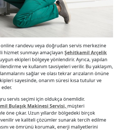
on, online randevu veya doğrudan servis merkezine
etkili hizmet sunmayı amaçlayan
Şehitkamil Arçelik
 uygun ekipleri bölgeye yönlendirir. Ayrıca, yapılan
ilendirme ve kullanım tavsiyeleri verilir. Bu yaklaşım,
llanmalarını sağlar ve olası tekrar arızaların önüne
ekipleri sayesinde, onarım süresi kısa tutulur ve
 eder.
ğru servis seçimi için oldukça önemlidir.
mil Bulaşık Makinesi Servisi,
müşteri
e öne çıkar. Uzun yıllardır bölgedeki birçok
üvenilir ve kaliteli çözümler sunarak tercih edilme
nsını ve ömrünü korumak, enerji maliyetlerini