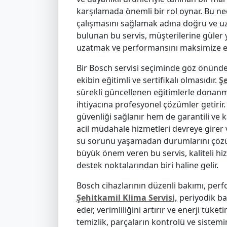
karşılamada önemli bir rol oynar. Bu ne
çalışmasını sağlamak adına doğru ve uzm
bulunan bu servis, müşterilerine güler 
uzatmak ve performansını maksimize etm
Bir Bosch servisi seçiminde göz önünd
ekibin eğitimli ve sertifikalı olmasıdır.
Şe
sürekli güncellenen eğitimlerle donanmı
ihtiyacına profesyonel çözümler getirir.
güvenliği sağlanır hem de garantili ve k
acil müdahale hizmetleri devreye girer 
su sorunu yaşamadan durumlarını çöz
büyük önem veren bu servis, kaliteli hiz
destek noktalarından biri haline gelir.
Bosch cihazlarının düzenli bakımı, perfo
Şehitkamil Klima Servisi,
periyodik bak
eder, verimliliğini artırır ve enerji tüke
temizlik, parçaların kontrolü ve sistemin