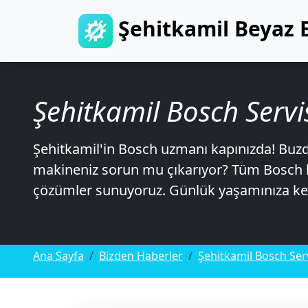
Şehitkamil Beyaz E
Şehitkamil Bosch Servi
Şehitkamil'in Bosch uzmanı kapınızda! Buz
makineniz sorun mu çıkarıyor? Tüm Bosch bey
çözümler sunuyoruz. Günlük yaşamınıza kes
Ana Sayfa
Bizden Haberler
Şehitkamil Bosch Serv