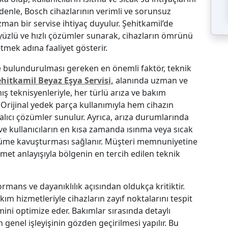
denle, Bosch cihazlarının verimli ve sorunsuz
an bir servise ihtiyaç duyulur. Şehitkamil’de
yüzlü ve hızlı çözümler sunarak, cihazların ömrünü
ek adına faaliyet gösterir.
e bulundurulması gereken en önemli faktör, teknik
hitkamil Beyaz Eşya Servisi,
alanında uzman ve
ş teknisyenleriyle, her türlü arıza ve bakım
 Orijinal yedek parça kullanımıyla hem cihazın
alıcı çözümler sunulur. Ayrıca, arıza durumlarında
ve kullanıcıların en kısa zamanda ısınma veya sıcak
üme kavuşturması sağlanır. Müşteri memnuniyetine
met anlayışıyla bölgenin en tercih edilen teknik
rmans ve dayanıklılık açısından oldukça kritiktir.
ım hizmetleriyle cihazların zayıf noktalarını tespit
timini optimize eder. Bakımlar sırasında detaylı
 genel işleyişinin gözden geçirilmesi yapılır. Bu