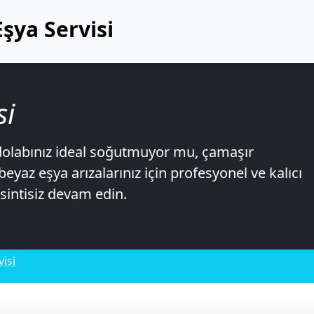
şya Servisi
si
dolabınız ideal soğutmuyor mu, çamaşır
az eşya arızalarınız için profesyonel ve kalıcı
intisiz devam edin.
isi